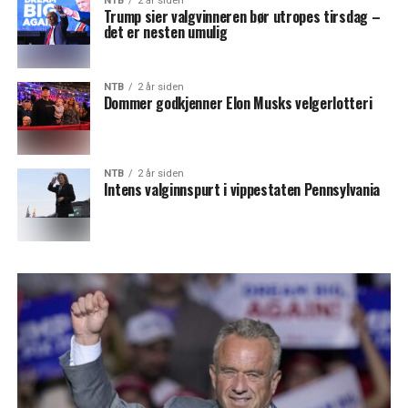
NTB
2 år siden
Trump sier valgvinneren bør utropes tirsdag –
det er nesten umulig
NTB
2 år siden
Dommer godkjenner Elon Musks velgerlotteri
NTB
2 år siden
Intens valginnspurt i vippestaten Pennsylvania