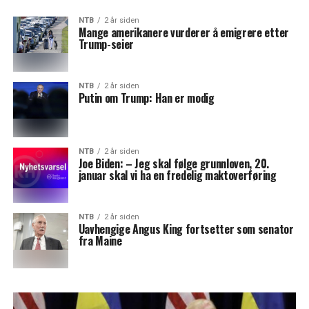
NTB
2 år siden
Mange amerikanere vurderer å emigrere etter
Trump-seier
NTB
2 år siden
Putin om Trump: Han er modig
NTB
2 år siden
Joe Biden: – Jeg skal følge grunnloven, 20.
januar skal vi ha en fredelig maktoverføring
NTB
2 år siden
Uavhengige Angus King fortsetter som senator
fra Maine