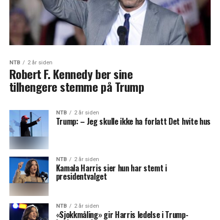
NTB
2 år siden
Robert F. Kennedy ber sine
tilhengere stemme på Trump
NTB
2 år siden
Trump: – Jeg skulle ikke ha forlatt Det hvite hus
NTB
2 år siden
Kamala Harris sier hun har stemt i
presidentvalget
NTB
2 år siden
«Sjokkmåling» gir Harris ledelse i Trump-