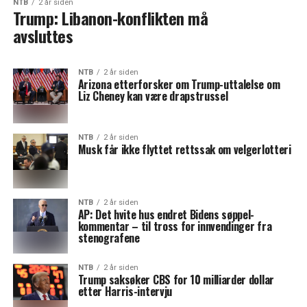
NTB
2 år siden
Trump: Libanon-konflikten må
avsluttes
NTB
2 år siden
Arizona etterforsker om Trump-uttalelse om
Liz Cheney kan være drapstrussel
NTB
2 år siden
Musk får ikke flyttet rettssak om velgerlotteri
NTB
2 år siden
AP: Det hvite hus endret Bidens søppel-
kommentar – til tross for innvendinger fra
stenografene
NTB
2 år siden
Trump saksøker CBS for 10 milliarder dollar
etter Harris-intervju