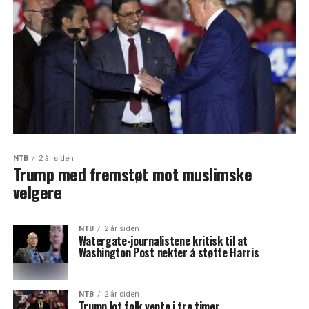
NTB
2 år siden
Trump med fremstøt mot muslimske
velgere
NTB
2 år siden
Watergate-journalistene kritisk til at
Washington Post nekter å støtte Harris
NTB
2 år siden
Trump lot folk vente i tre timer