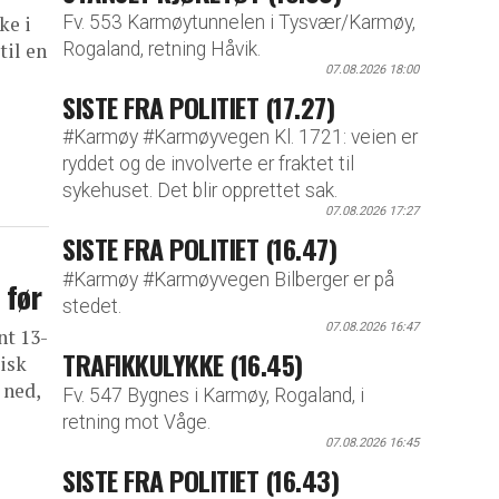
Fv. 553 Karmøytunnelen i Tysvær/Karmøy,
ke i
Rogaland, retning Håvik.
til en
07.08.2026 18:00
SISTE FRA POLITIET (17.27)
#Karmøy #Karmøyvegen Kl. 1721: veien er
ryddet og de involverte er fraktet til
sykehuset. Det blir opprettet sak.
07.08.2026 17:27
SISTE FRA POLITIET (16.47)
#Karmøy #Karmøyvegen Bilberger er på
 før
stedet.
07.08.2026 16:47
nt 13-
TRAFIKKULYKKE (16.45)
isk
 ned,
Fv. 547 Bygnes i Karmøy, Rogaland, i
retning mot Våge.
07.08.2026 16:45
SISTE FRA POLITIET (16.43)