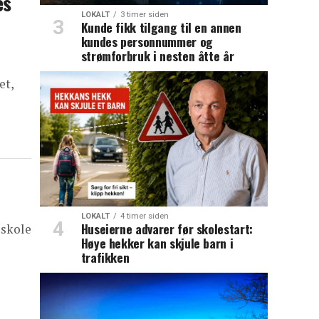
es
LOKALT
3 timer siden
Kunde fikk tilgang til en annen
kundes personnummer og
strømforbruk i nesten åtte år
et,
LOKALT
4 timer siden
Huseierne advarer før skolestart:
sskole
Høye hekker kan skjule barn i
trafikken