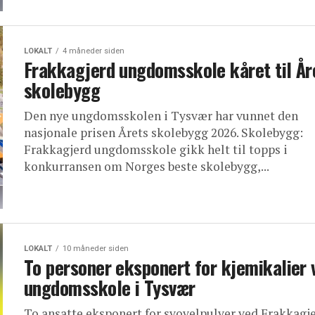
LOKALT
4 måneder siden
Frakkagjerd ungdomsskole kåret til År
skolebygg
Den nye ungdomsskolen i Tysvær har vunnet den
nasjonale prisen Årets skolebygg 2026. Skolebygg:
Frakkagjerd ungdomsskole gikk helt til topps i
konkurransen om Norges beste skolebygg,...
LOKALT
10 måneder siden
To personer eksponert for kjemikalier 
ungdomsskole i Tysvær
To ansatte eksponert for svovelpulver ved Frakkagj