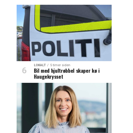
LOKALT
5 timer siden
Bil med hjultrøbbel skaper kø i
Haugekrysset