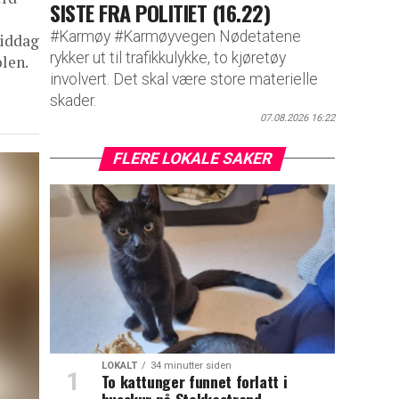
SISTE FRA POLITIET (16.22)
#Karmøy #Karmøyvegen Nødetatene
middag
rykker ut til trafikkulykke, to kjøretøy
len.
involvert. Det skal være store materielle
skader.
07.08.2026 16:22
FLERE LOKALE SAKER
LOKALT
34 minutter siden
To kattunger funnet forlatt i
busskur på Stokkastrand