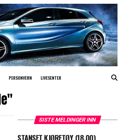
PERSONVERN
LIVESENTER
le"
SISTE MELDINGER INN
STANSET KJØRETØY (18.00)