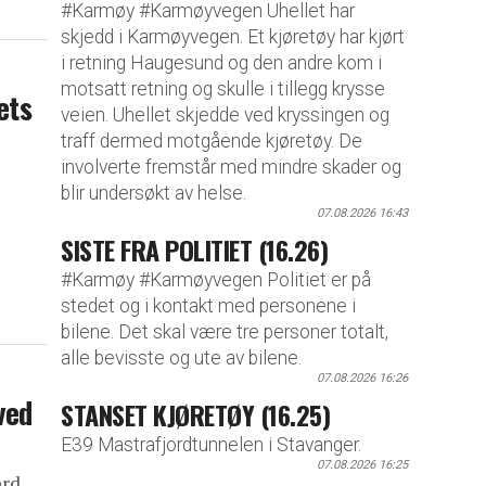
#Karmøy #Karmøyvegen Uhellet har
skjedd i Karmøyvegen. Et kjøretøy har kjørt
i retning Haugesund og den andre kom i
motsatt retning og skulle i tillegg krysse
ets
veien. Uhellet skjedde ved kryssingen og
traff dermed motgående kjøretøy. De
involverte fremstår med mindre skader og
blir undersøkt av helse.
07.08.2026 16:43
SISTE FRA POLITIET (16.26)
#Karmøy #Karmøyvegen Politiet er på
stedet og i kontakt med personene i
bilene. Det skal være tre personer totalt,
alle bevisste og ute av bilene.
07.08.2026 16:26
ved
STANSET KJØRETØY (16.25)
E39 Mastrafjordtunnelen i Stavanger.
07.08.2026 16:25
erd