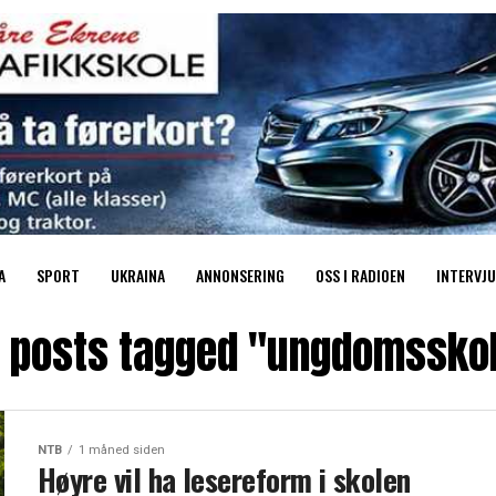
A
SPORT
UKRAINA
ANNONSERING
OSS I RADIOEN
INTERVJU
l posts tagged "ungdomssko
NTB
1 måned siden
Høyre vil ha lesereform i skolen