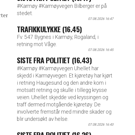
#Karmøy #Karmøyvegen Bilberger er på
stedet.
rter
07.08.2026 16:47
i
TRAFIKKULYKKE (16.45)
Fv. 547 Bygnes i Karmøy, Rogaland, i
retning mot Våge.
07.08.2026 16:45
SISTE FRA POLITIET (16.43)
#Karmøy #Karmøyvegen Uhellet har
skjedd i Karmøyvegen. Et kjøretøy har kjørt
i retning Haugesund og den andre kom i
motsatt retning og skulle i tillegg krysse
veien. Uhellet skjedde ved kryssingen og
traff dermed motgående kjøretøy. De
involverte fremstår med mindre skader og
blir undersøkt av helse.
07.08.2026 16:43
SISTE FRA POLITIET (16.26)