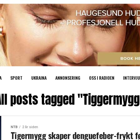
A
SPORT
UKRAINA
ANNONSERING
OSS I RADIOEN
INTERVJU
All posts tagged "Tiggermygg
NTB
2 år siden
Tigermygg skaper denguefeber-frykt f