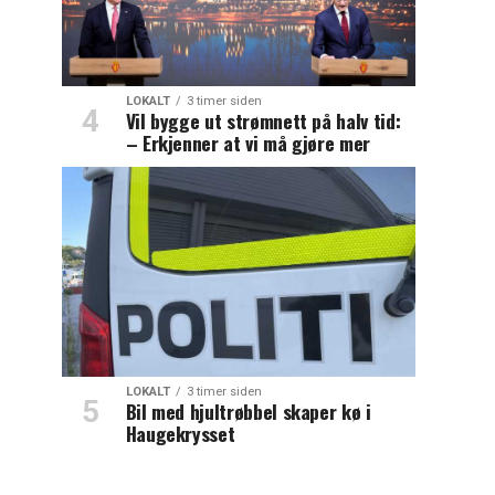
LOKALT
3 timer siden
Vil bygge ut strømnett på halv tid:
– Erkjenner at vi må gjøre mer
LOKALT
3 timer siden
Bil med hjultrøbbel skaper kø i
Haugekrysset