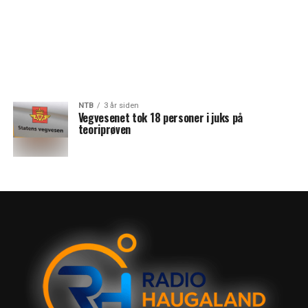
NTB
3 år siden
Vegvesenet tok 18 personer i juks på
teoriprøven