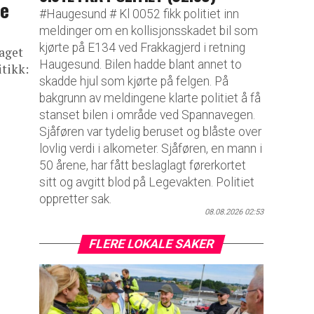
te
#Haugesund # Kl 0052 fikk politiet inn
meldinger om en kollisjonsskadet bil som
kjørte på E134 ved Frakkagjerd i retning
laget
Haugesund. Bilen hadde blant annet to
itikk:
skadde hjul som kjørte på felgen. På
bakgrunn av meldingene klarte politiet å få
stanset bilen i område ved Spannavegen.
Sjåføren var tydelig beruset og blåste over
lovlig verdi i alkometer. Sjåføren, en mann i
50 årene, har fått beslaglagt førerkortet
sitt og avgitt blod på Legevakten. Politiet
oppretter sak.
08.08.2026 02:53
FLERE LOKALE SAKER