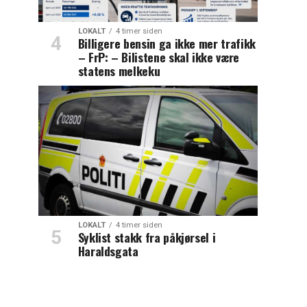
LOKALT
4 timer siden
Billigere bensin ga ikke mer trafikk
– FrP: – Bilistene skal ikke være
statens melkeku
LOKALT
4 timer siden
Syklist stakk fra påkjørsel i
Haraldsgata