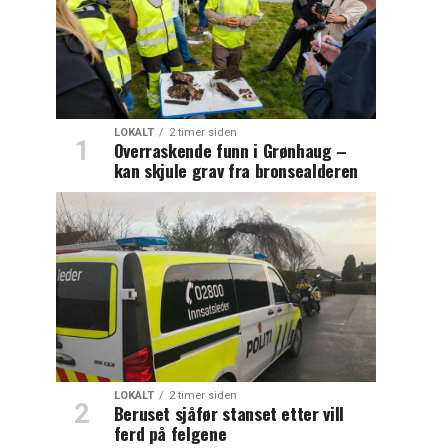
LOKALT
2 timer siden
Overraskende funn i Grønhaug –
kan skjule grav fra bronsealderen
LOKALT
2 timer siden
Beruset sjåfør stanset etter vill
ferd på felgene