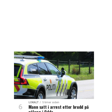
LOKALT
5 timer siden
Mann satt i arrest etter brudd på
pålegg i Odda