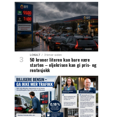
LOKALT
3 timer siden
50 kroner literen kan bare være
starten – oljekrisen kan gi pris- og
rentesjokk