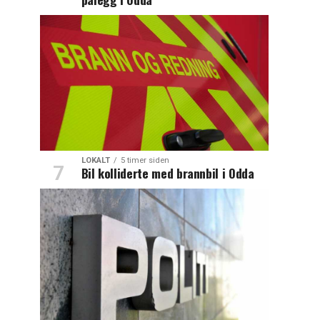
LOKALT
5 timer siden
Bil kolliderte med brannbil i Odda