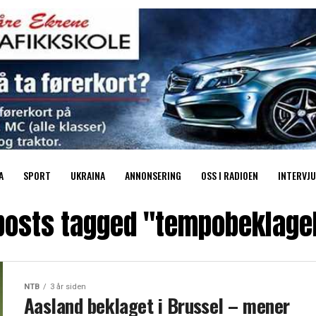
A
SPORT
UKRAINA
ANNONSERING
OSS I RADIOEN
INTERVJU
 posts tagged "tempobeklage
NTB
3 år siden
Aasland beklaget i Brussel – mener