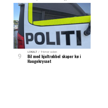
LOKALT
9 timer siden
Bil med hjultrøbbel skaper kø i
Haugekrysset