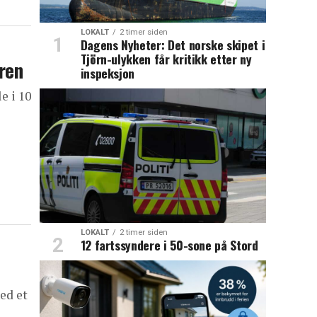
LOKALT
2 timer siden
Dagens Nyheter: Det norske skipet i
Tjörn-ulykken får kritikk etter ny
eren
inspeksjon
e i 10
LOKALT
2 timer siden
12 fartssyndere i 50-sone på Stord
ed et