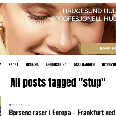
A
SPORT
UKRAINA
ANNONSERING
OSS I RADIOEN
INTERVJU
All posts tagged "stup"
NTB
1 år siden
Børsene raser i Europa – Frankfurt ned