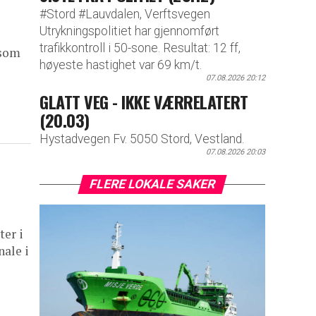
#Stord #Lauvdalen, Verftsvegen
Utrykningspolitiet har gjennomført
trafikkontroll i 50-sone. Resultat: 12 ff,
 som
høyeste hastighet var 69 km/t.
07.08.2026 20:12
GLATT VEG - IKKE VÆRRELATERT
(20.03)
Hystadvegen Fv. 5050 Stord, Vestland.
07.08.2026 20:03
FLERE LOKALE SAKER
ter i
nale i