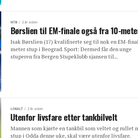
NTB
2 år siden
Børslien til EM-finale også fra 10-met
Isak Børslien (17) kvalifiserte seg til nok en EM-final
meter stup i Beograd. Sport: Dermed får den unge
stuperen fra Bergen Stupeklubb sjansen til...
LOKALT
2 år siden
Utenfor livsfare etter tankbilvelt
Mannen som kjørte en tankbil som veltet og rullet n
stup i Odda denne uke, skal være utenfor livsfare.