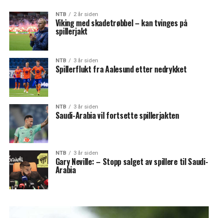
NTB
2 år siden
Viking med skadetrøbbel – kan tvinges på
spillerjakt
NTB
3 år siden
Spillerflukt fra Aalesund etter nedrykket
NTB
3 år siden
Saudi-Arabia vil fortsette spillerjakten
NTB
3 år siden
Gary Neville: – Stopp salget av spillere til Saudi-
Arabia