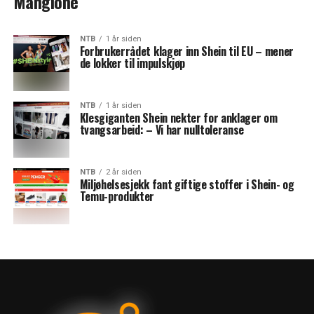
Mangione
NTB
1 år siden
Forbrukerrådet klager inn Shein til EU – mener
de lokker til impulskjøp
NTB
1 år siden
Klesgiganten Shein nekter for anklager om
tvangsarbeid: – Vi har nulltoleranse
NTB
2 år siden
Miljøhelsesjekk fant giftige stoffer i Shein- og
Temu-produkter