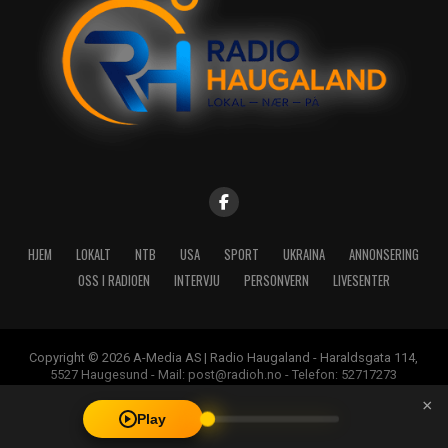
HJEM
LOKALT
NTB
USA
SPORT
UKRAINA
ANNONSERING
OSS I RADIOEN
INTERVJU
PERSONVERN
LIVESENTER
Copyright © 2026 A-Media AS | Radio Haugaland - Haraldsgata 114,
5527 Haugesund - Mail: post@radioh.no - Telefon: 52717273
×
Play