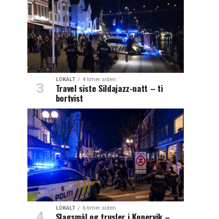
LOKALT
4 timer siden
Travel siste Sildajazz-natt – ti
bortvist
LOKALT
6 timer siden
Slagsmål og trusler i Kopervik –