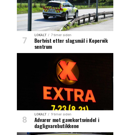
LOKALT
7 timer siden
Bortvist etter slagsmål i Kopervik
sentrum
LOKALT
9 timer siden
Advarer mot gavekortsvindel i
dagligvarebutikkene