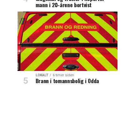
mann i 20-årene bortvist
LOKALT
6 timer siden
Brann i tomannsbolig i Odda