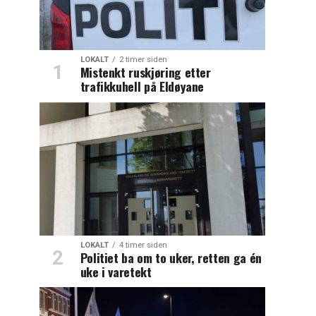
LOKALT
2 timer siden
Mistenkt ruskjøring etter
trafikkuhell på Eldøyane
LOKALT
4 timer siden
Politiet ba om to uker, retten ga én
uke i varetekt