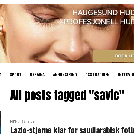
A
SPORT
UKRAINA
ANNONSERING
OSS I RADIOEN
INTERVJU
All posts tagged "savic"
NTB
3 år siden
Lazio-stjerne klar for saudiarabisk fotb