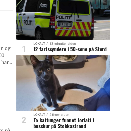
LOKALT
13 minutter siden
on og
12 fartssyndere i 50-sone på Stord
00
har...
LOKALT
2 timer siden
To kattunger funnet forlatt i
busskur på Stokkastrand
re på