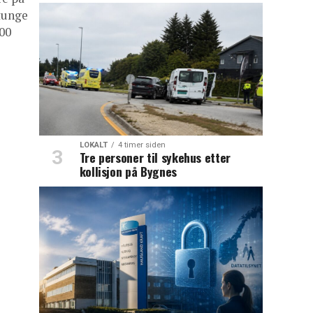
tunge
00
LOKALT
4 timer siden
Tre personer til sykehus etter
kollisjon på Bygnes