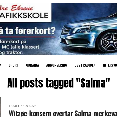
A
SPORT
UKRAINA
ANNONSERING
OSS I RADIOEN
INTERVJU
All posts tagged "Salma"
LOKALT
1 år siden
Witzøe-konsern overtar Salma-merkev