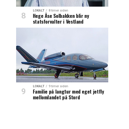
LOKALT
8 timer siden
Hege Åse Solbakken blir ny
statsforvalter i Vestland
LOKALT
9 timer siden
Familie på langtur med eget jetfly
mellomlandet på Stord