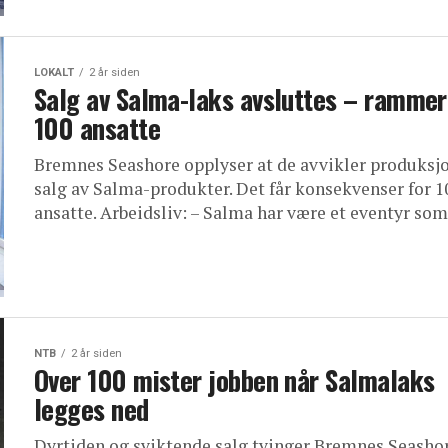
LOKALT
2 år siden
Salg av Salma-laks avsluttes – rammer
100 ansatte
Bremnes Seashore opplyser at de avvikler produksj
salg av Salma-produkter. Det får konsekvenser for 1
ansatte. Arbeidsliv: – Salma har være et eventyr som 
NTB
2 år siden
Over 100 mister jobben når Salmalaks
legges ned
Dyrtiden og sviktende salg tvinger Bremnes Seasho