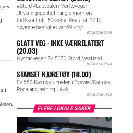
#Stord #Lauvdalen, Verftsvegen
ppes.
Utrykningspolitiet har gjennomført
trafikkontroll i 50-sone. Resultat: 12 ff,
d
høyeste hastighet var 69 km/t.
07.08.2026 20:12
GLATT VEG - IKKE VÆRRELATERT
(20.03)
Hystadvegen Fv. 5050 Stord, Vestland.
07.08.2026 20:03
STANSET KJØRETØY (18.00)
Fv. 553 Karmøytunnelen i Tysvær/Karmøy,
n i
Rogaland, retning Håvik.
07.08.2026 18:00
aksen.
FLERE LOKALE SAKER