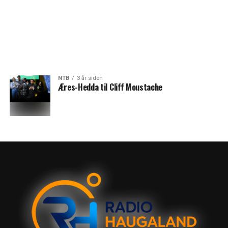
NTB
3 år siden
Æres-Hedda til Cliff Moustache