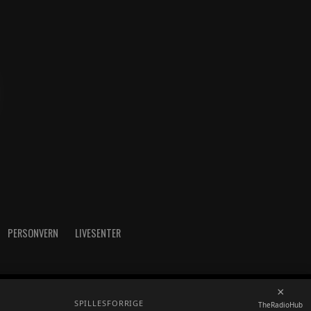
PERSONVERN
LIVESENTER
×
radioh.no - Telefon: 52717273
SPILLES
FORRIGE
TheRadioHub