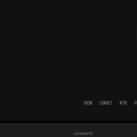
HJEM
LOKALT
NTB
U
Copyright © 2026 A-Media AS 
LIVE
NESTE