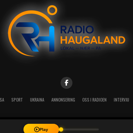
SA
SPORT
UKRAINA
ANNONSERING
OSS I RADIOEN
INTERVJU
| Radio Haugaland - Haraldsgata 114, 5527 Haugesund - Mail: post@
Play