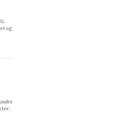
li.
tet og
 under
kter: