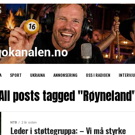
A
SPORT
UKRAINA
ANNONSERING
OSS I RADIOEN
INTERVJU
All posts tagged "Røyneland
NTB
2 år siden
Leder i støttegruppa: – Vi må styrke