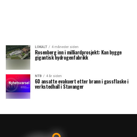
LOKALT
4 måneder siden
Rosenberg inn i milliardprosjekt: Kan bygge
gigantisk hydrogenfabrikk
NTB
4 år siden
60 ansatte evakuert etter brann i gassflaske i
verkstedhall i Stavanger