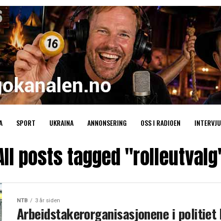
A
SPORT
UKRAINA
ANNONSERING
OSS I RADIOEN
INTERVJU
All posts tagged "rolleutvalg
NTB
3 år siden
Arbeidstakerorganisasjonene i politiet 