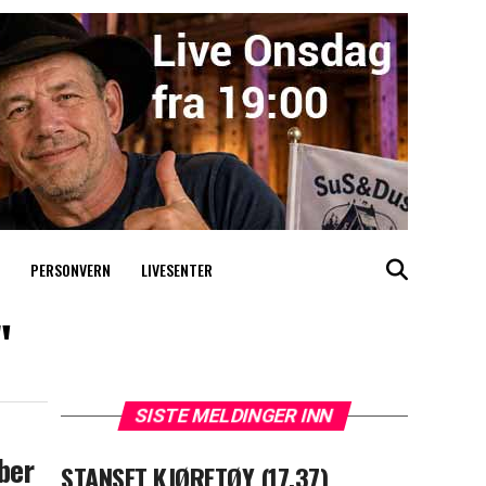
PERSONVERN
LIVESENTER
"
SISTE MELDINGER INN
ber
STANSET KJØRETØY (17.37)