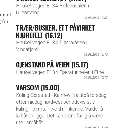
Haukelivegen E134 Holebudalen i
Ullensvang.
om et
06.08.2026 17:37
 for
TRÆR/BUSKER, ETT PÅVIRKET
KJØREFELT (16.12)
Haukelivegen E134 Tjørnaråsen i
Vindafjord.
06.08.2026 16:12
GJENSTAND PÅ VEIEN (15.17)
Haukelivegen E134 Fjæratunnelen i Etne.
06.08.2026 15:17
VARSOM (15.00)
Kuling Obrestad - Karmøy Fra utpå torsdag
ettermiddag nordvest periodevis stiv
kuling 15 m/s. I kveld minkende. Vurder å
la båten ligge: Det kan være farlig å være
ute i småbåt.
06.08.2026 15:00