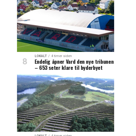
LOKALT
4 timer siden
Endelig åpner Vard den nye tribunen
– 653 seter klare til byderbyet
LOKALT
4 timer siden