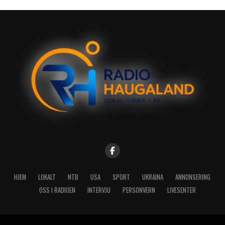
HJEM
LOKALT
NTB
USA
SPORT
UKRAINA
ANNONSERING
OSS I RADIOEN
INTERVJU
PERSONVERN
LIVESENTER