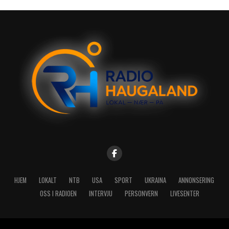
HJEM
LOKALT
NTB
USA
SPORT
UKRAINA
ANNONSERING
OSS I RADIOEN
INTERVJU
PERSONVERN
LIVESENTER