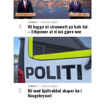
LOKALT
3 timer siden
Vil bygge ut strømnett på halv tid:
– Erkjenner at vi må gjøre mer
LOKALT
3 timer siden
Bil med hjultrøbbel skaper kø i
Haugekrysset