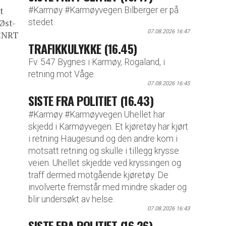
#Karmøy #Karmøyvegen Bilberger er på
t
stedet.
Øst-
07.08.2026 16:47
 CNRT
TRAFIKKULYKKE (16.45)
Fv. 547 Bygnes i Karmøy, Rogaland, i
retning mot Våge.
07.08.2026 16:45
SISTE FRA POLITIET (16.43)
#Karmøy #Karmøyvegen Uhellet har
skjedd i Karmøyvegen. Et kjøretøy har kjørt
i retning Haugesund og den andre kom i
motsatt retning og skulle i tillegg krysse
veien. Uhellet skjedde ved kryssingen og
traff dermed motgående kjøretøy. De
involverte fremstår med mindre skader og
blir undersøkt av helse.
07.08.2026 16:43
SISTE FRA POLITIET (16.26)