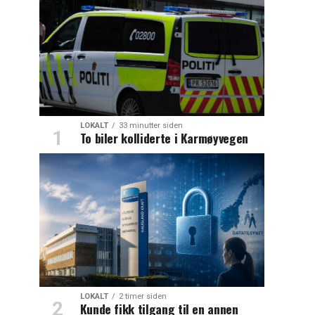
LOKALT
33 minutter siden
To biler kolliderte i Karmøyvegen
LOKALT
2 timer siden
Kunde fikk tilgang til en annen