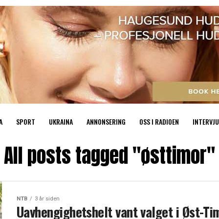
A
SPORT
UKRAINA
ANNONSERING
OSS I RADIOEN
INTERVJU
All posts tagged "østtimor"
NTB
3 år siden
Uavhengighetshelt vant valget i Øst-Ti