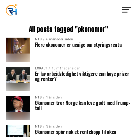
All posts tagged "økonomer"
NTB
6 måneder siden
Flere økonomer er uenige om styringsrenta
LOKALT
10 måneder siden
Er lav arbeidsledighet viktigere enn høye priser
og renter?
NTB
1 år siden
Økonomer tror Norge kan leve godt med Trump-
toll
NTB
3 år siden
Økonomer spår nok et rentehopp til uken