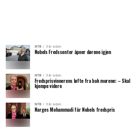
NTB
3 år siden
Nobels Fredssenter åpner dørene igjen
NTB
3 år siden
Fredsprisvinnerens løfte fra bak murene: – Skal
kjempe videre
NTB
3 år siden
Narges Mohammadi får Nobels fredspris