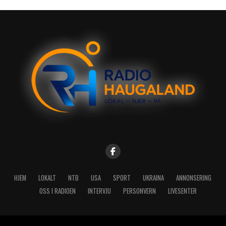
HJEM
LOKALT
NTB
USA
SPORT
UKRAINA
ANNONSERING
OSS I RADIOEN
INTERVJU
PERSONVERN
LIVESENTER