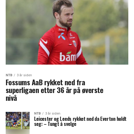
NTB
3 år siden
Fossums AaB rykket ned fra
superligaen etter 36 år på øverste
nivå
NTB
3 år siden
Leicester og Leeds rykket ned da Everton holdt
seg: – Tungt å svelge