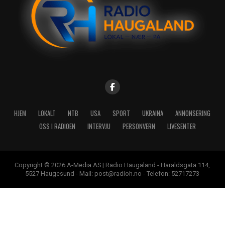
HJEM
LOKALT
NTB
USA
SPORT
UKRAINA
ANNONSERING
OSS I RADIOEN
INTERVJU
PERSONVERN
LIVESENTER
Copyright © 2026 A-Media AS | Radio Haugaland - Haraldsgata 114,
5527 Haugesund - Mail: post@radioh.no - Telefon: 52717273