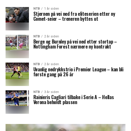
NTB
1 år siden
Stjernen på vei ned fra eliteserien etter ny
Comet-seier – treneren byttes ut
NTB
2 år siden
Berge og Burnley på vei ned etter stortap –
Nottingham Forest nærmere ny kontrakt
NTB
2 år siden
Uvanlig nedrykkstrio i Premier League – kan bli
første gang på 26 år
NTB
3 år siden
Rainieris Cagliari tilbake i Serie A – Hellas
Verona beholdt plassen