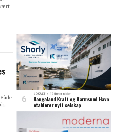
 vært
es
LOKALT
17 timer siden
 Både
Haugaland Kraft og Karmsund Havn
:...
etablerer nytt selskap