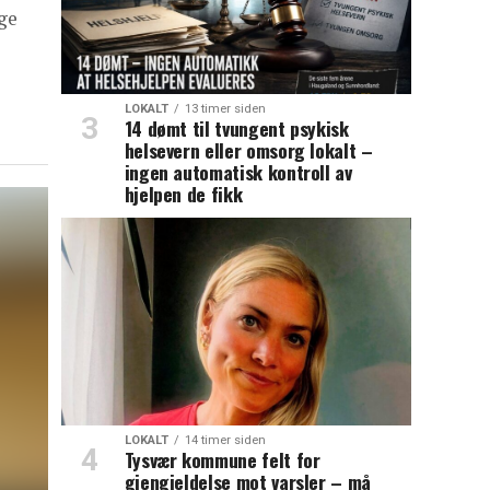
ge
LOKALT
13 timer siden
14 dømt til tvungent psykisk
helsevern eller omsorg lokalt –
ingen automatisk kontroll av
hjelpen de fikk
LOKALT
14 timer siden
Tysvær kommune felt for
gjengjeldelse mot varsler – må