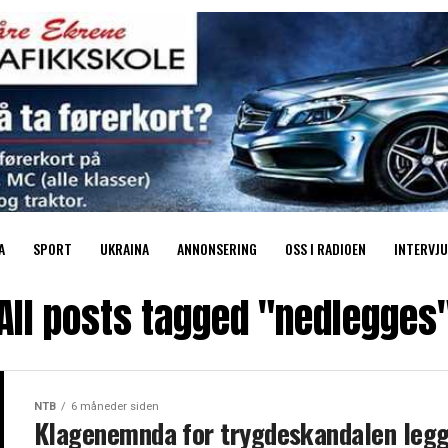
A
SPORT
UKRAINA
ANNONSERING
OSS I RADIOEN
INTERVJU
All posts tagged "nedlegges
NTB
6 måneder siden
Klagenemnda for trygdeskandalen leg