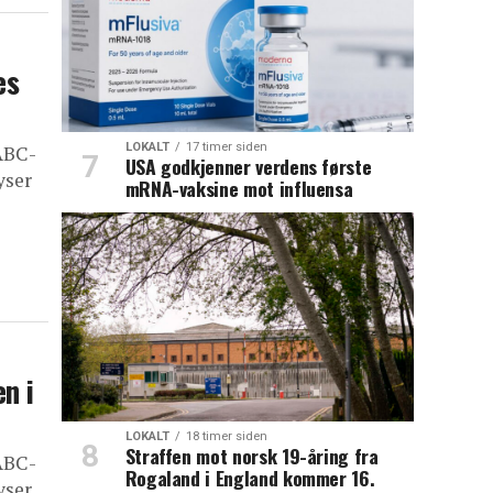
es
LOKALT
17 timer siden
 ABC-
USA godkjenner verdens første
yser
mRNA-vaksine mot influensa
n i
LOKALT
18 timer siden
Straffen mot norsk 19-åring fra
 ABC-
Rogaland i England kommer 16.
yser