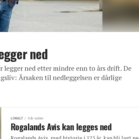
egger ned
egger ned etter mindre enn to års drift. De
sliv: Årsaken til nedleggelsen er dårlige
LOKALT
3 år siden
Rogalands Avis kan legges ned
Rogalands Avis, med historie i 125 år, kan bli lagt ne