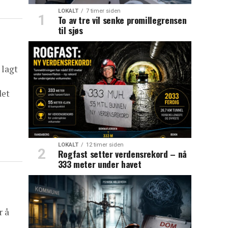
LOKALT
7 timer siden
To av tre vil senke promillegrensen
til sjøs
 lagt
det
LOKALT
12 timer siden
Rogfast setter verdensrekord – nå
333 meter under havet
r å