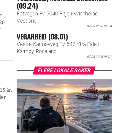
(09.24)
Fetvegen Fv. 5040 Fitje i Kvinnherad,
r
Vestland.
20
07.08.2026 09:24
t
VEGARBEID (08.01)
Vestre Karmøyveg Fv. 547 Ytra Eide i
Karmøy, Rogaland.
07.08.2026 08:01
FLERE LOKALE SAKER
15 år.
der