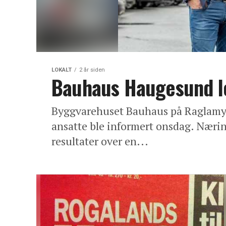
LOKALT
2 år siden
Bauhaus Haugesund l
Byggvarehuset Bauhaus på Raglamyr l
ansatte ble informert onsdag. Næring
resultater over en...