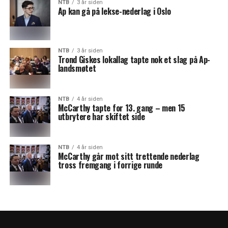
NTB
3 år siden
Ap kan gå på lekse-nederlag i Oslo
NTB
3 år siden
Trond Giskes lokallag tapte nok et slag på Ap-
landsmøtet
NTB
4 år siden
McCarthy tapte for 13. gang – men 15
utbrytere har skiftet side
NTB
4 år siden
McCarthy går mot sitt trettende nederlag
tross fremgang i forrige runde