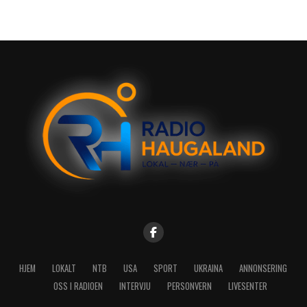
HJEM
LOKALT
NTB
USA
SPORT
UKRAINA
ANNONSERING
OSS I RADIOEN
INTERVJU
PERSONVERN
LIVESENTER