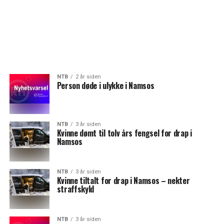
NTB
2 år siden
Person døde i ulykke i Namsos
NTB
3 år siden
Kvinne dømt til tolv års fengsel for drap i
Namsos
NTB
3 år siden
Kvinne tiltalt for drap i Namsos – nekter
straffskyld
NTB
3 år siden