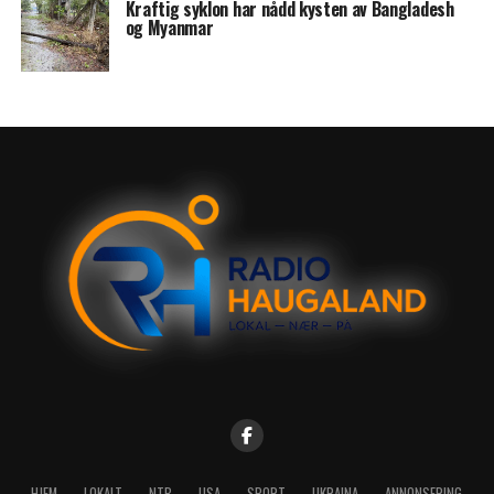
Kraftig syklon har nådd kysten av Bangladesh
og Myanmar
HJEM
LOKALT
NTB
USA
SPORT
UKRAINA
ANNONSERING