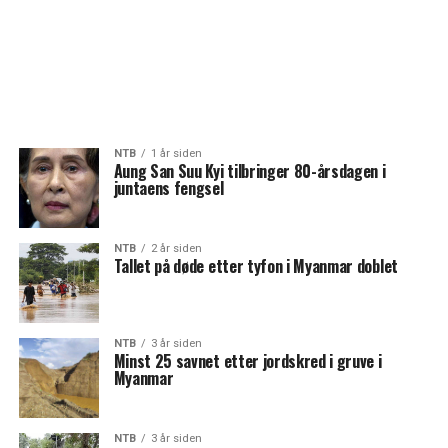
NTB
1 år siden
Aung San Suu Kyi tilbringer 80-årsdagen i
juntaens fengsel
NTB
2 år siden
Tallet på døde etter tyfon i Myanmar doblet
NTB
3 år siden
Minst 25 savnet etter jordskred i gruve i
Myanmar
NTB
3 år siden