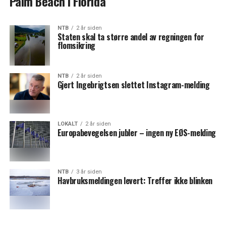
Palm Beach i Florida
NTB
2 år siden
Staten skal ta større andel av regningen for
flomsikring
NTB
2 år siden
Gjert Ingebrigtsen slettet Instagram-melding
LOKALT
2 år siden
Europabevegelsen jubler – ingen ny EØS-melding
NTB
3 år siden
Havbruksmeldingen levert: Treffer ikke blinken