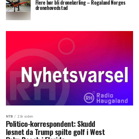
Flere bør bli dronelærling – Rogaland Norges
dronehovedstad
NTB
2 år siden
Politico-korrespondent: Skudd
løsnet da Trump spilte golf i West