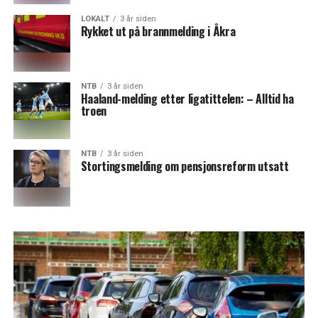
LOKALT
3 år siden
Rykket ut på brannmelding i Åkra
NTB
3 år siden
Haaland-melding etter ligatittelen: – Alltid ha
troen
NTB
3 år siden
Stortingsmelding om pensjonsreform utsatt