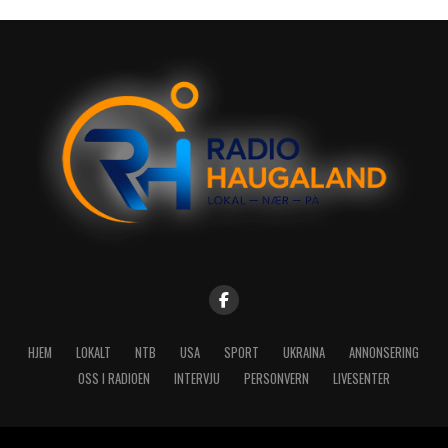
HJEM
LOKALT
NTB
USA
SPORT
UKRAINA
ANNONSERING
OSS I RADIOEN
INTERVJU
PERSONVERN
LIVESENTER