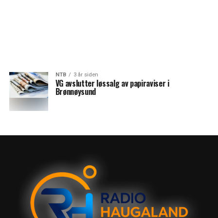
NTB
3 år siden
VG avslutter løssalg av papiraviser i
Brønnøysund