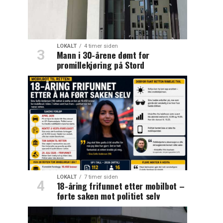
LOKALT
4 timer siden
Mann i 30-årene dømt for
promillekjøring på Stord
LOKALT
7 timer siden
18-åring frifunnet etter mobilbot –
førte saken mot politiet selv