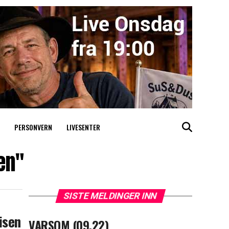
PERSONVERN
LIVESENTER
en"
SISTE MELDINGER INN
isen
VARSOM (09.22)