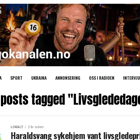
A
SPORT
UKRAINA
ANNONSERING
OSS I RADIOEN
INTERVJU
l posts tagged "Livsglededag
LOKALT
2 år siden
Haraldsvang sykehjem vant livsgledepr