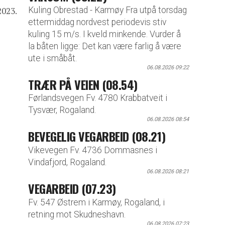
Kuling Obrestad - Karmøy Fra utpå torsdag
2023.
ettermiddag nordvest periodevis stiv
kuling 15 m/s. I kveld minkende. Vurder å
la båten ligge: Det kan være farlig å være
ute i småbåt.
06.08.2026 09:22
TRÆR PÅ VEIEN (08.54)
Førlandsvegen Fv. 4780 Krabbatveit i
Tysvær, Rogaland.
06.08.2026 08:54
BEVEGELIG VEGARBEID (08.21)
Vikevegen Fv. 4736 Dommasnes i
Vindafjord, Rogaland.
06.08.2026 08:21
VEGARBEID (07.23)
Fv. 547 Østrem i Karmøy, Rogaland, i
retning mot Skudneshavn.
06.08.2026 07:23