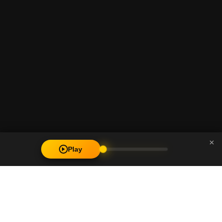
×
Play