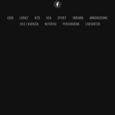
HJEM
LOKALT
NTB
USA
SPORT
UKRAINA
ANNONSERING
OSS I RADIOEN
INTERVJU
PERSONVERN
LIVESENTER