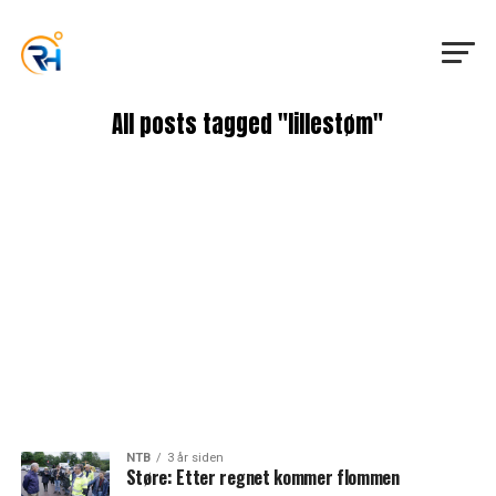
All posts tagged "lillestøm"
NTB
3 år siden
Støre: Etter regnet kommer flommen