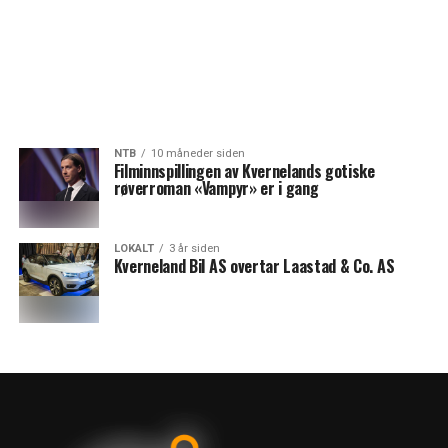
NTB
10 måneder siden
Filminnspillingen av Kvernelands gotiske
røverroman «Vampyr» er i gang
LOKALT
3 år siden
Kverneland Bil AS overtar Laastad & Co. AS