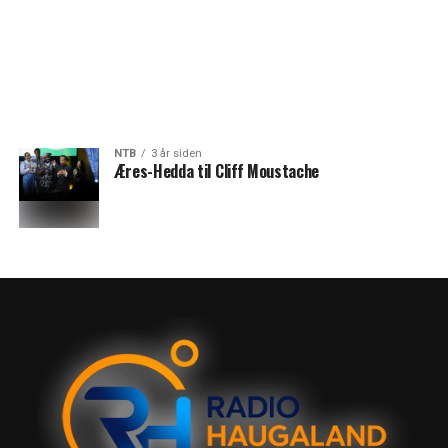
NTB
3 år siden
Æres-Hedda til Cliff Moustache