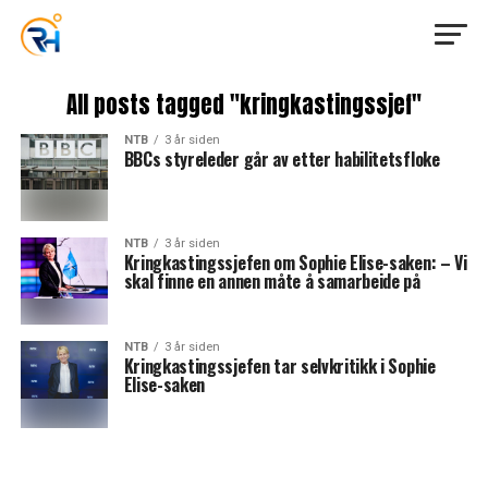
All posts tagged "kringkastingssjef"
NTB
3 år siden
BBCs styreleder går av etter habilitetsfloke
NTB
3 år siden
Kringkastingssjefen om Sophie Elise-saken: – Vi
skal finne en annen måte å samarbeide på
NTB
3 år siden
Kringkastingssjefen tar selvkritikk i Sophie
Elise-saken