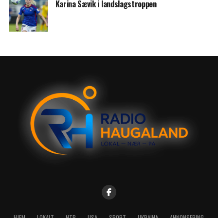
Karina Sævik i landslagstroppen
HJEM
LOKALT
NTB
USA
SPORT
UKRAINA
ANNONSERING