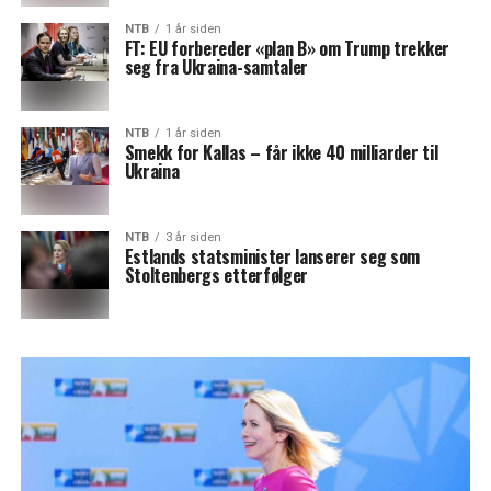
NTB
1 år siden
FT: EU forbereder «plan B» om Trump trekker
seg fra Ukraina-samtaler
NTB
1 år siden
Smekk for Kallas – får ikke 40 milliarder til
Ukraina
NTB
3 år siden
Estlands statsminister lanserer seg som
Stoltenbergs etterfølger