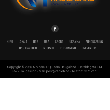
HJEM
LOKALT
NTB
USA
SPORT
UKRAINA
ANNONSERING
OSS I RADIOEN
INTERVJU
PERSONVERN
LIVESENTER
Copyright © 2026 A-Media AS | Radio Haugaland - Haraldsgata 114,
5527 Haugesund - Mail: post@radioh.no - Telefon: 52717273