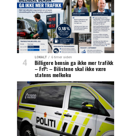
LOKALT
6 timer siden
Billigere bensin ga ikke mer trafikk
– FrP: – Bilistene skal ikke være
statens melkeku