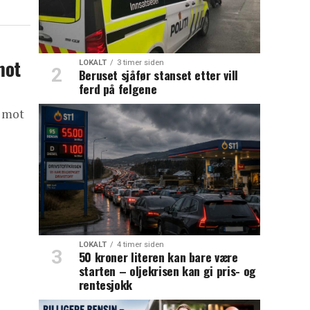
mot
LOKALT
3 timer siden
Beruset sjåfør stanset etter vill
ferd på felgene
r mot
LOKALT
4 timer siden
50 kroner literen kan bare være
starten – oljekrisen kan gi pris- og
rentesjokk