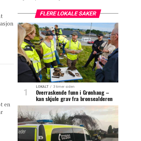
FLERE LOKALE SAKER
mt
rasjon
LOKALT
3 timer siden
Overraskende funn i Grønhaug –
kan skjule grav fra bronsealderen
t en
ar