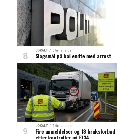
LOKALT
6 timer siden
Slagsmål på kai endte med arrest
LOKALT
7 timer siden
Fire anmeldelser og 18 bruksforbud
etter kontroller på E134