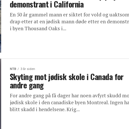
demonstrant i California
En 50 år gammel mann er siktet for vold og uaktso
drap etter at en jødisk mann døde etter en demonst
i byen Thousand Oaks i...
NTB
3 år siden
Skyting mot jødisk skole i Canada for
andre gang
For andre gang på få dager har noen avfyrt skudd mo
jødisk skole i den canadiske byen Montreal. Ingen h
blitt skadd i hendelsene. Krig...