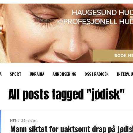
A
SPORT
UKRAINA
ANNONSERING
OSS I RADIOEN
INTERVJU
All posts tagged "jødisk"
NTB
3 år siden
Mann siktet for uaktsomt drap på jødis