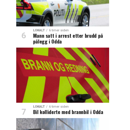
LOKALT
6 timer siden
Mann satt i arrest etter brudd på
pålegg i Odda
LOKALT
6 timer siden
Bil kolliderte med brannbil i Odda