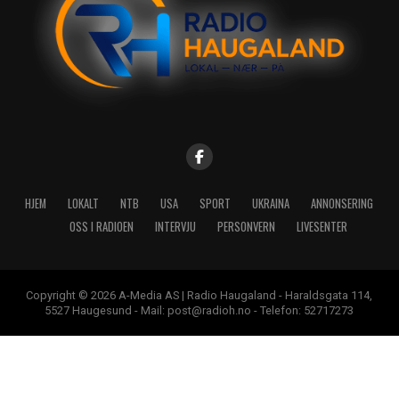
HJEM
LOKALT
NTB
USA
SPORT
UKRAINA
ANNONSERING
OSS I RADIOEN
INTERVJU
PERSONVERN
LIVESENTER
Copyright © 2026 A-Media AS | Radio Haugaland - Haraldsgata 114,
5527 Haugesund - Mail: post@radioh.no - Telefon: 52717273