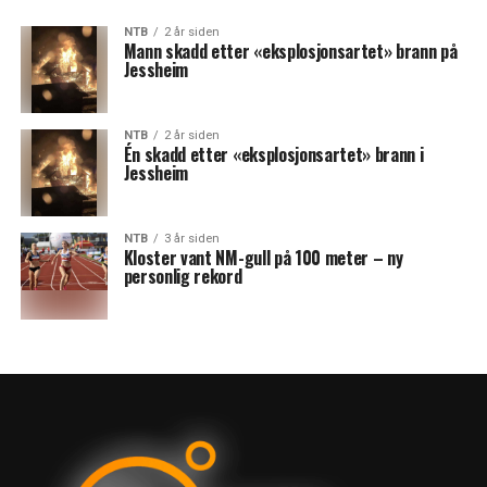
NTB
2 år siden
Mann skadd etter «eksplosjonsartet» brann på
Jessheim
NTB
2 år siden
Én skadd etter «eksplosjonsartet» brann i
Jessheim
NTB
3 år siden
Kloster vant NM-gull på 100 meter – ny
personlig rekord