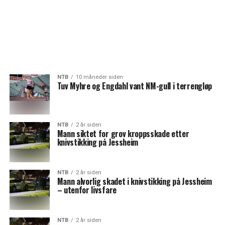
NTB
10 måneder siden
Tuv Myhre og Engdahl vant NM-gull i terrengløp
NTB
2 år siden
Mann siktet for grov kroppsskade etter
knivstikking på Jessheim
NTB
2 år siden
Mann alvorlig skadet i knivstikking på Jessheim
– utenfor livsfare
NTB
2 år siden