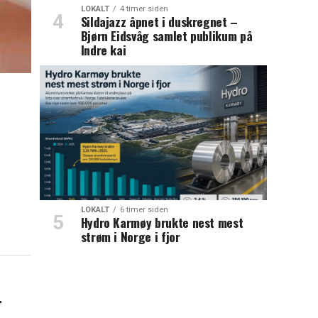
LOKALT
4 timer siden
Sildajazz åpnet i duskregnet –
Bjørn Eidsvåg samlet publikum på
Indre kai
LOKALT
6 timer siden
Hydro Karmøy brukte nest mest
strøm i Norge i fjor
–