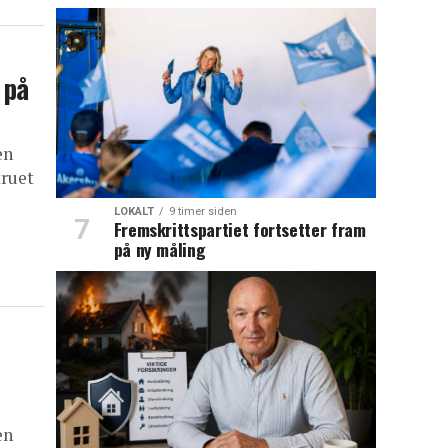
 på
en
truet
LOKALT
9 timer siden
Fremskrittspartiet fortsetter fram
på ny måling
en