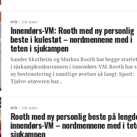
NTB
2 år siden
Innendørs-VM: Rooth med ny personlig
beste i kulestøt – nordmennene med i
teten i sjukampen
Sander Skotheim og Markus Rooth har begge starte
i sjukampkonkurransen i innendørs-VM. Rooth har s
ny bestenotering i samtlige øvelser så langt. Sport:
Tjalve-utøveren har...
NTB
2 år siden
Rooth med ny personlig beste på lengde
innendørs-VM – nordmennene med i tet
sjukampen