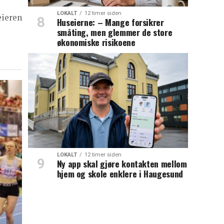
LOKALT
12 timer siden
eieren
Huseierne: – Mange forsikrer
småting, men glemmer de store
økonomiske risikoene
LOKALT
12 timer siden
Ny app skal gjøre kontakten mellom
hjem og skole enklere i Haugesund