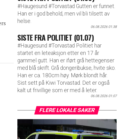
#Haugesund #Torvastad Gutten er funnet.
Han er i god behold, men vil bli tilsett av
helse.
ers
06.08.2026 01:38
SISTE FRA POLITIET (01.07)
#Haugesund #Torvastad Politiet har
startet en leteaksjon etter en 17 år
gammel gutt. Han er iført grå hettegenser
med blå skrift. Grå dongeribukse, hvite sko.
Han er ca. 180cm høy. Mørk blondt hår.
Sist sett på Kiwi Torvastad. Det er også
kalt ut frivillige som er med å leter.
06.08.2026 01:07
FLERE LOKALE SAKER