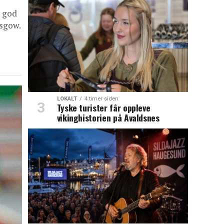
n god
sgow.
LOKALT
4 timer siden
Tyske turister får oppleve
vikinghistorien på Avaldsnes