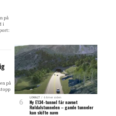
n på
 i
port:
ig
len på
stopp
LOKALT
6 timer siden
Ny E134-tunnel får navnet
Røldalstunnelen – gamle tunneler
kan skifte navn