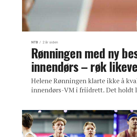
NTB
2 år siden
Rønningen med ny bes
innendørs – røk likevel
Helene Rønningen klarte ikke å kvali
innendørs-VM i friidrett. Det holdt l