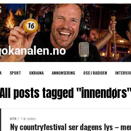
A
SPORT
UKRAINA
ANNONSERING
OSS I RADIOEN
INTERVJU
All posts tagged "innendørs
NTB
1 år siden
Ny countryfestival ser dagens lys – me