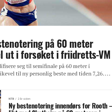
tenotering på 60 meter
 ut i forsøket i friidretts-VM
fisere seg til semifinale på 60 meter i
ikevel til ny personlig beste med tiden 7,26....
NTB
2 år siden
Ny bestenotering innendørs for Rooth 