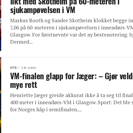
likt med Skotheim på 60-meteren i
sjukampøvelsen i VM
Markus Rooth og Sander Skotheim klokket begge in
7,06 på 60-meteren i sjukampøvelsen i innendørs-VM
Glasgow. For førstnevnte var det ny bestenotering. S
Dermed...
NTB
2 år siden
VM-finalen glapp for Jæger: – Gjør veld
mye rett
Henriette Jæger greide akkurat ikke å ta seg til fina
400 meter i innendørs-VM i Glasgow. Sport: Det ble 
for Norges håp i semifinalen....