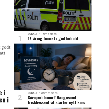
LOKALT
1 time siden
17-åring funnet i god behold
t godt
att
 i
LOKALT
3 timer siden
Søvnproblemer? Haugesund
en i
frisklivssentral starter nytt kurs