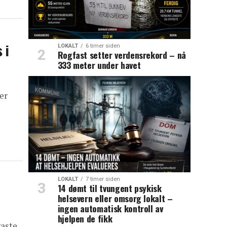
 i
LOKALT
6 timer siden
Rogfast setter verdensrekord – nå
333 meter under havet
er
LOKALT
7 timer siden
14 dømt til tvungent psykisk
helsevern eller omsorg lokalt –
ingen automatisk kontroll av
hjelpen de fikk
raste