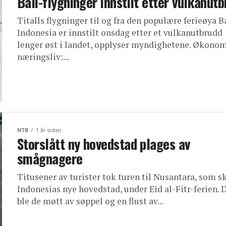
Bali-flygninger innstilt etter vulkanut
Titalls flygninger til og fra den populære ferieøya Ba
Indonesia er innstilt onsdag etter et vulkanutbrudd
lenger øst i landet, opplyser myndighetene. Økonom
næringsliv:...
NTB
1 år siden
Storslått ny hovedstad plages av
smågnagere
Titusener av turister tok turen til Nusantara, som sk
Indonesias nye hovedstad, under Eid al-Fitr-ferien. 
ble de møtt av søppel og en flust av...