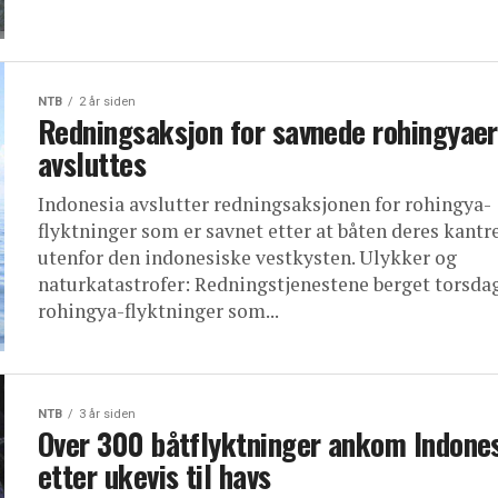
NTB
2 år siden
Redningsaksjon for savnede rohingyaer
avsluttes
Indonesia avslutter redningsaksjonen for rohingya-
flyktninger som er savnet etter at båten deres kantr
utenfor den indonesiske vestkysten. Ulykker og
naturkatastrofer: Redningstjenestene berget torsda
rohingya-flyktninger som...
NTB
3 år siden
Over 300 båtflyktninger ankom Indone
etter ukevis til havs