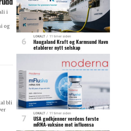
brudd
li i
i og
LOKALT
11 timer siden
Haugaland Kraft og Karmsund Havn
etablerer nytt selskap
al bli
Der
LOKALT
11 timer siden
USA godkjenner verdens første
mRNA-vaksine mot influensa