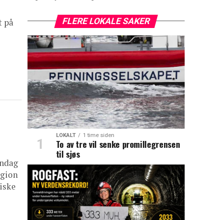
FLERE LOKALE SAKER
t på
LOKALT
1 time siden
To av tre vil senke promillegrensen
til sjøs
andag
igion
iske