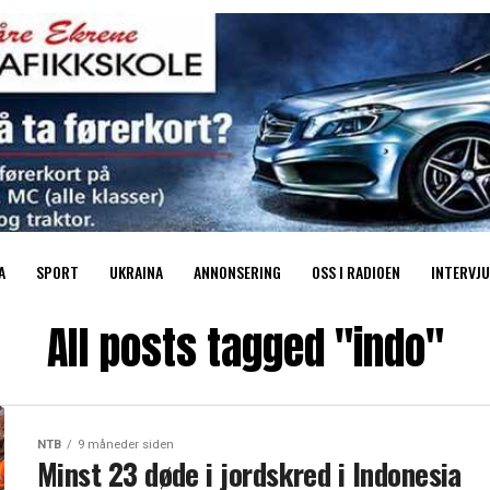
A
SPORT
UKRAINA
ANNONSERING
OSS I RADIOEN
INTERVJU
All posts tagged "indo"
NTB
9 måneder siden
Minst 23 døde i jordskred i Indonesia