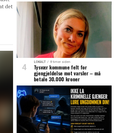
at det
LOKALT
8 timer siden
Tysvær kommune felt for
gjengjeldelse mot varsler – må
betale 30.000 kroner