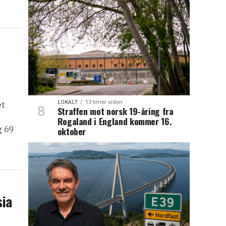
LOKALT
13 timer siden
et
Straffen mot norsk 19-åring fra
Rogaland i England kommer 16.
g 69
oktober
sia