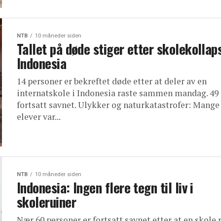
NTB
10 måneder siden
Tallet på døde stiger etter skolekollaps
Indonesia
14 personer er bekreftet døde etter at deler av en
internatskole i Indonesia raste sammen mandag. 49 
fortsatt savnet. Ulykker og naturkatastrofer: Mange
elever var...
NTB
10 måneder siden
Indonesia: Ingen flere tegn til liv i
skoleruiner
Nær 60 personer er fortsatt savnet etter at en skole 