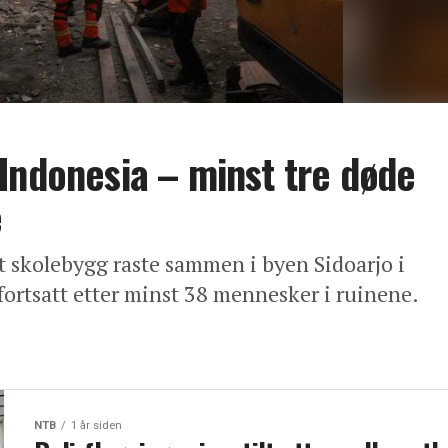
Indonesia – minst tre døde
e
et skolebygg raste sammen i byen Sidoarjo i
fortsatt etter minst 38 mennesker i ruinene.
NTB
1 år siden