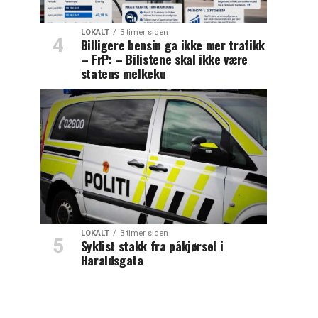
LOKALT
3 timer siden
Billigere bensin ga ikke mer trafikk
– FrP: – Bilistene skal ikke være
statens melkeku
LOKALT
3 timer siden
Syklist stakk fra påkjørsel i
Haraldsgata