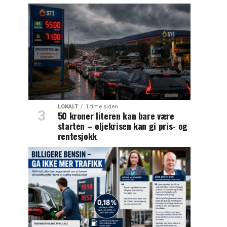
LOKALT
1 time siden
50 kroner literen kan bare være
starten – oljekrisen kan gi pris- og
rentesjokk