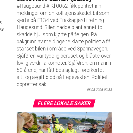
#Haugesund # Kl 0052 fikk politiet inn
meldinger om en kollisjonsskadet bil som
kjørte på E134 ved Frakkagjerd i retning
s
Haugesund. Bilen hadde blant annet to
se.
skadde hjul som kjørte på felgen. På
bakgrunn av meldingene klarte politiet å få
stanset bilen i område ved Spannavegen.
Sjåføren var tydelig beruset og blåste over
lovlig verdi i alkometer. Sjåføren, en mann i
50 årene, har fått beslaglagt førerkortet
sitt og avgitt blod på Legevakten. Politiet
oppretter sak.
08.08.2026 02:53
FLERE LOKALE SAKER