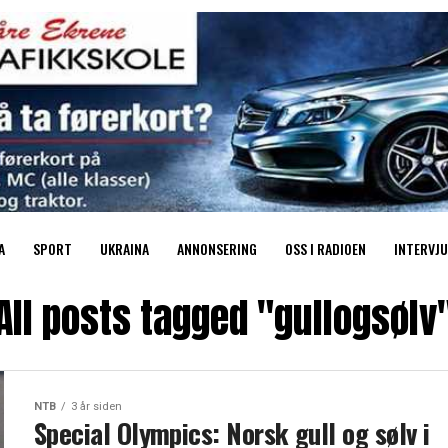
A
SPORT
UKRAINA
ANNONSERING
OSS I RADIOEN
INTERVJU
All posts tagged "gullogsølv
NTB
3 år siden
Special Olympics: Norsk gull og sølv i