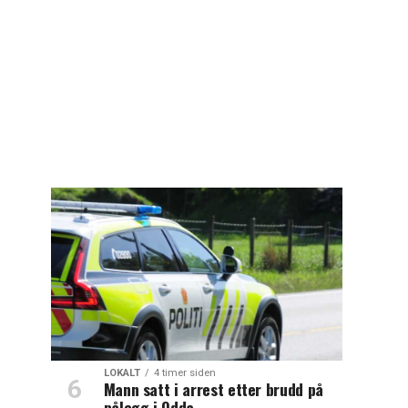
LOKALT
4 timer siden
Mann satt i arrest etter brudd på
pålegg i Odda