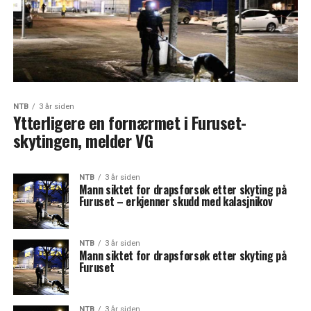
NTB
3 år siden
Ytterligere en fornærmet i Furuset-
skytingen, melder VG
NTB
3 år siden
Mann siktet for drapsforsøk etter skyting på
Furuset – erkjenner skudd med kalasjnikov
NTB
3 år siden
Mann siktet for drapsforsøk etter skyting på
Furuset
NTB
3 år siden