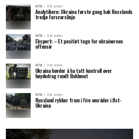
NTB
3 år siden
Analytikere: Ukraina første gang bak Russlands
tredje forsvarslinje
NTB
3 år siden
Ekspert: – Et positivt tegn for ukrainernes
offensiv
NTB
3 år siden
Ukraina hevder å ha tatt kontroll over
høydedrag rundt Bakhmut
NTB
3 år siden
Russland rykker fram i fire områder i Øst-
Ukraina