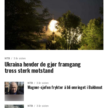
NTB
3 år siden
Ukraina hevder de gjør framgang
tross sterk motstand
NTB
3 år siden
Wagner-sjefen frykter å bli omringet i Bakhmut
NTB
3 år siden