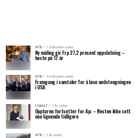
NTB
7 måneder siden
Ny måling gir Frp 27,2 prosent oppslutning –
beste på 17 år
NTB
9 måneder siden
Framgang i samtaler for å løse nedstengningen
i USA
LOKALT
1 år siden
Oppturen fortsetter for Ap: – Nesten ikke sett
noe lignende tidligere
NTB
2 år siden