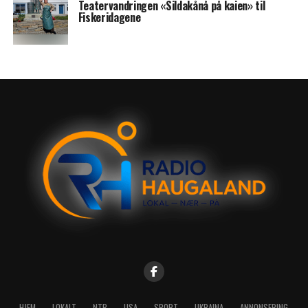
Teatervandringen «Sildakånå på kaien» til
Fiskeridagene
HJEM
LOKALT
NTB
USA
SPORT
UKRAINA
ANNONSERING