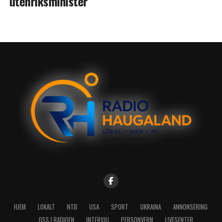
utenriksminister
HJEM
LOKALT
NTB
USA
SPORT
UKRAINA
ANNONSERING
OSS I RADIOEN
INTERVJU
PERSONVERN
LIVESENTER