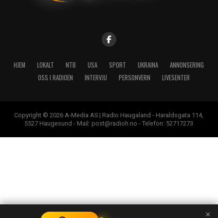
HJEM
LOKALT
NTB
USA
SPORT
UKRAINA
ANNONSERING
OSS I RADIOEN
INTERVJU
PERSONVERN
LIVESENTER
Copyright © 2026 A-Media AS | Radio Haugaland - Haraldsgata 114,
5527 Haugesund - Mail: post@radioh.no - Telefon: 52717273
×