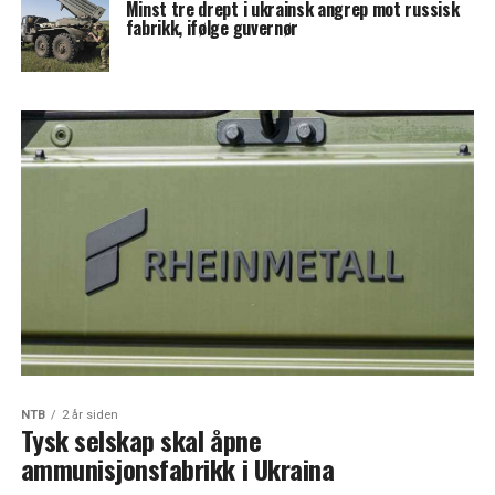
Minst tre drept i ukrainsk angrep mot russisk
fabrikk, ifølge guvernør
NTB
2 år siden
Tysk selskap skal åpne
ammunisjonsfabrikk i Ukraina