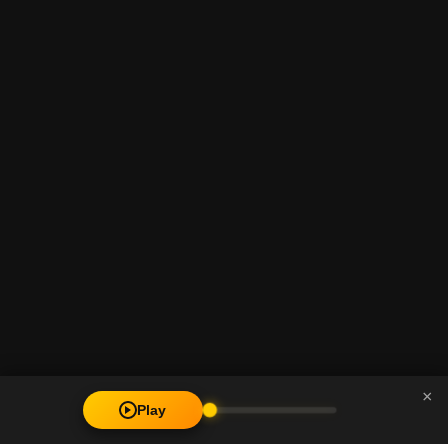
×
Play