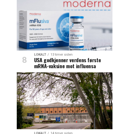
LOKALT
13 timer siden
USA godkjenner verdens første
mRNA-vaksine mot influensa
LOKALT
14 timer siden