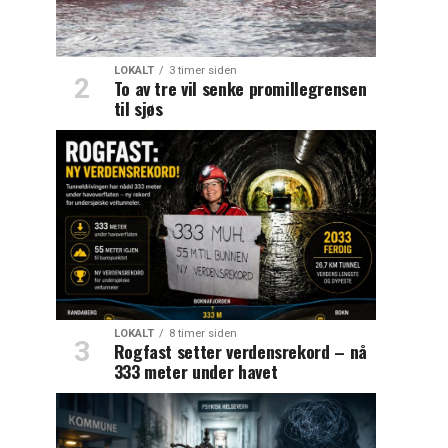
LOKALT
3 timer siden
To av tre vil senke promillegrensen
til sjøs
LOKALT
8 timer siden
Rogfast setter verdensrekord – nå
333 meter under havet