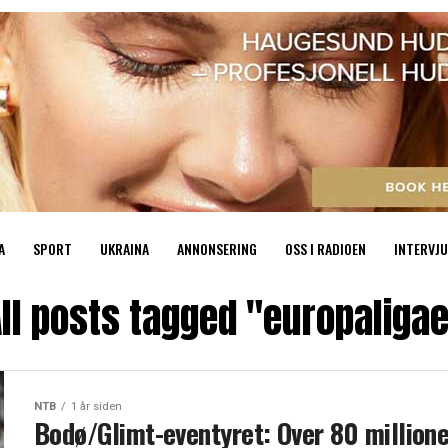
A
SPORT
UKRAINA
ANNONSERING
OSS I RADIOEN
INTERVJU
ll posts tagged "europaliga
NTB
1 år siden
Bodø/Glimt-eventyret: Over 80 millione