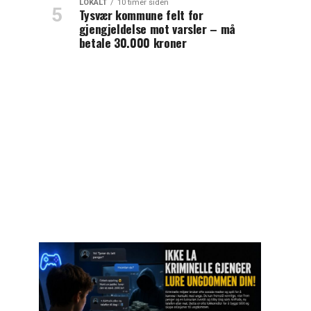
LOKALT
10 timer siden
Tysvær kommune felt for
gjengjeldelse mot varsler – må
betale 30.000 kroner