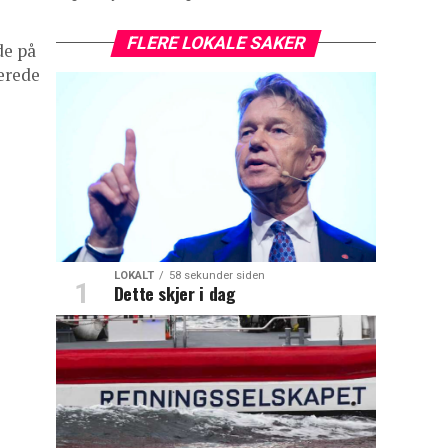
FLERE LOKALE SAKER
de på
lerede
LOKALT
58 sekunder siden
Dette skjer i dag