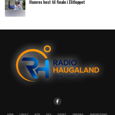
Hamres hest til finale i Elitloppet
HJEM
LOKALT
NTB
USA
SPORT
UKRAINA
ANNONSERING