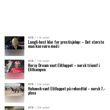
NTB
1 år siden
Langli-hest klar for prestisjeløp: – Det største
man kan være med i
NTB
2 år siden
Horsy Dream vant Elitloppet – norsk triumf i
Elitkampen
NTB
3 år siden
Hohneck vant Elitloppet på rekordtid – norsk 7.-
plass
NTB
3 år siden