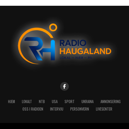
HJEM
LOKALT
NTB
USA
SPORT
UKRAINA
ANNONSERING
OSS I RADIOEN
INTERVJU
PERSONVERN
LIVESENTER