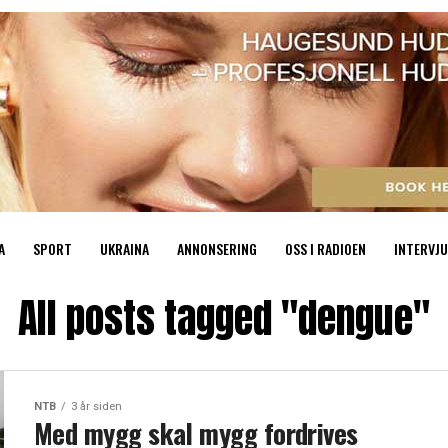
A
SPORT
UKRAINA
ANNONSERING
OSS I RADIOEN
INTERVJU
All posts tagged "dengue"
NTB
3 år siden
Med mygg skal mygg fordrives