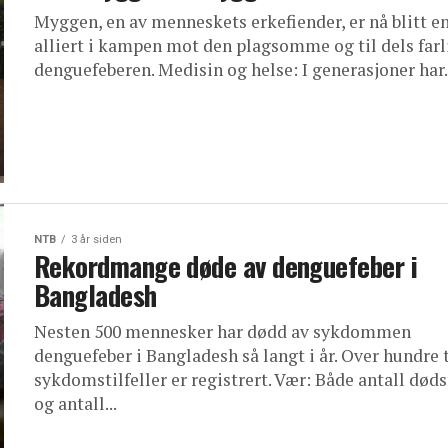
Myggen, en av menneskets erkefiender, er nå blitt e
alliert i kampen mot den plagsomme og til dels farl
denguefeberen. Medisin og helse: I generasjoner har.
NTB
3 år siden
Rekordmange døde av denguefeber i
Bangladesh
Nesten 500 mennesker har dødd av sykdommen
denguefeber i Bangladesh så langt i år. Over hundre 
sykdomstilfeller er registrert. Vær: Både antall døds
og antall...