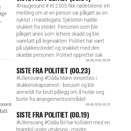
#Haugesund # Kl 2305 fikk nødetatene inn
n
melding om at en person var påkjørt av en
ige
syklist i Haraldsgata. Syklisten hadde
..
stukket fra stedet. Personen som ble
påkjørt anes som lettere skadd og ble
ivaretatt på legevakten. Politiet har vært
på ulykkesstedet og snakket med den
skadde personen. Politiet oppretter sak.
08.08.2026 00:34
SISTE FRA POLITIET (00.23)
#Ullensvang #Odda Mann innsettes i
drukkenskapsarrest - beruset og blir
anmeldt for brutt pålegg om å holde seg
borte fra arrangementsområdet.
tusen
08.08.2026 00:23
fall
SISTE FRA POLITIET (00.19)
#Ullensvang #Odda Bil har kollidert med en
brannbil under utrykning - mindre