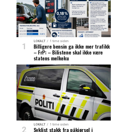
LOKALT
1 time siden
Billigere bensin ga ikke mer trafikk
– FrP: – Bilistene skal ikke være
statens melkeku
LOKALT
1 time siden
Syklist stakk fra påkjørsel i