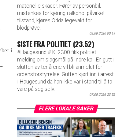
materielle skader. Fører av personbil,
mistenkes for kjøring i alkohol påvirket
tilstand, kjøres Odda legevakt for
v
blodprøve.
08.08.2026 00:19
SISTE FRA POLITIET (23.52)
eber i
#Haugesund # Kl 2300 fikk politiet
melding om slagsmål på Indre kai. En gutt i
..
slutten av tenårene vil bli anmeldt for
ordensforstyrrelse. Gutten kjørt inn i arrest
i Haugesund da han ikke var i stand til å ta
vare på seg selv.
07.08.2026 23:52
FLERE LOKALE SAKER