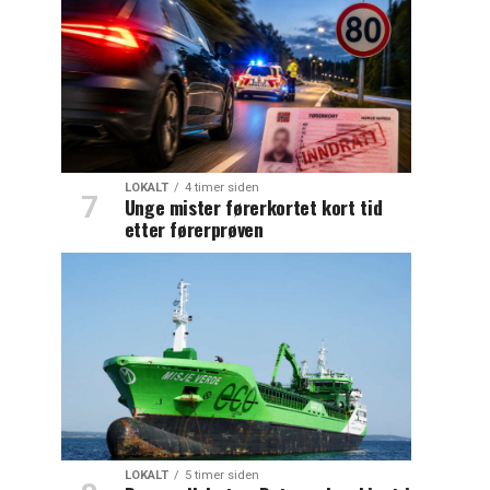
LOKALT
4 timer siden
Unge mister førerkortet kort tid
etter førerprøven
LOKALT
5 timer siden