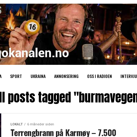
A
SPORT
UKRAINA
ANNONSERING
OSS I RADIOEN
INTERVJU
ll posts tagged "burmavege
LOKALT
6 måneder siden
Terrengbrann på Karmøy – 7.500