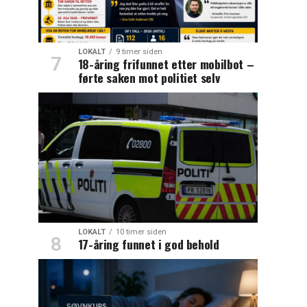
LOKALT
9 timer siden
18-åring frifunnet etter mobilbot –
førte saken mot politiet selv
LOKALT
10 timer siden
17-åring funnet i god behold