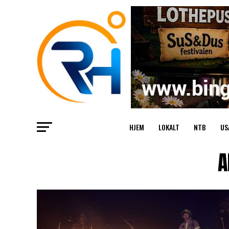
HJEM
LOKALT
NTB
US
A