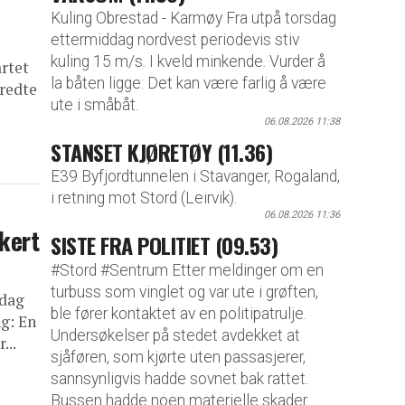
Kuling Obrestad - Karmøy Fra utpå torsdag
ettermiddag nordvest periodevis stiv
kuling 15 m/s. I kveld minkende. Vurder å
rtet
la båten ligge: Det kan være farlig å være
predte
ute i småbåt.
06.08.2026 11:38
STANSET KJØRETØY (11.36)
E39 Byfjordtunnelen i Stavanger, Rogaland,
i retning mot Stord (Leirvik).
06.08.2026 11:36
kert
SISTE FRA POLITIET (09.53)
#Stord #Sentrum Etter meldinger om en
turbuss som vinglet og var ute i grøften,
edag
ble fører kontaktet av en politipatrulje.
g: En
Undersøkelser på stedet avdekket at
...
sjåføren, som kjørte uten passasjerer,
sannsynligvis hadde sovnet bak rattet.
Bussen hadde noen materielle skader