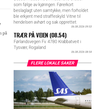
som følge av kjøringen. Førerkort
beslaglagt uten samtykke, men forholdet
ble erkjent med straffeskyld. Vitne til
y
hendelsen avhørt og sak opprettet.
06.08.2026 09:53
n på
TRÆR PÅ VEIEN (08.54)
Førlandsvegen Fv. 4780 Krabbatveit i
Tysvær, Rogaland.
06.08.2026 08:54
FLERE LOKALE SAKER